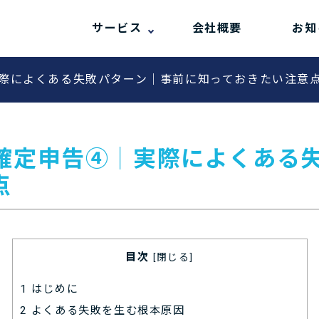
サービス
会社概要
お知
際によくある失敗パターン｜事前に知っておきたい注意
確定申告④│実際によくある
点
目次
[
閉じる
]
1
はじめに
2
よくある失敗を生む根本原因