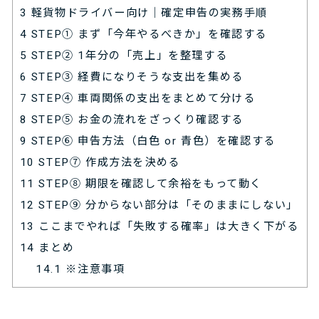
3
軽貨物ドライバー向け｜確定申告の実務手順
4
STEP① まず「今年やるべきか」を確認する
5
STEP② 1年分の「売上」を整理する
6
STEP③ 経費になりそうな支出を集める
7
STEP④ 車両関係の支出をまとめて分ける
8
STEP⑤ お金の流れをざっくり確認する
9
STEP⑥ 申告方法（白色 or 青色）を確認する
10
STEP⑦ 作成方法を決める
11
STEP⑧ 期限を確認して余裕をもって動く
12
STEP⑨ 分からない部分は「そのままにしない」
13
ここまでやれば「失敗する確率」は大きく下がる
14
まとめ
14.1
※注意事項