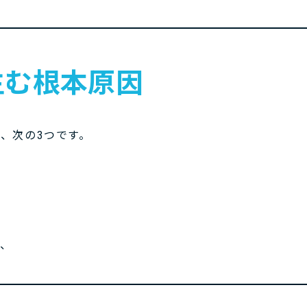
生む根本原因
、次の3つです。
で、